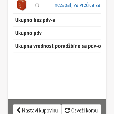
nezapaljiva vrećica za sveće 
Ukupno bez pdv-a
Ukupno pdv
Ukupna vrednost porudžbine sa pdv-om
Nastavi kupovinu
Osveži korpu