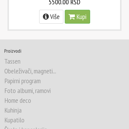
5500.00 RSD
Više
Kupi
Proizvodi
Tassen
Obeleživači, magneti...
Papirni program
Foto albumi, ramovi
Home deco
Kuhinja
Kupatilo