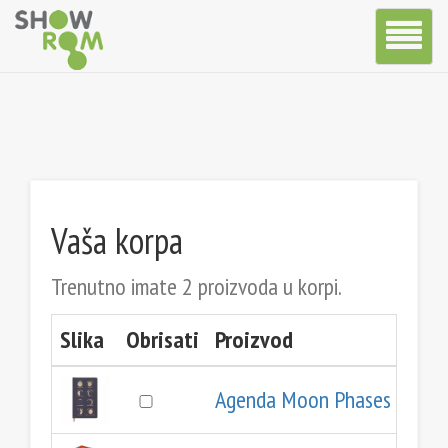
Toggle
Navigatio
Vaša korpa
Trenutno imate 2 proizvoda u korpi.
Slika
Obrisati
Proizvod
Agenda Moon Phases
(Akcij