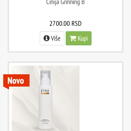
Činija Grinning B
2700.00 RSD
Više
Kupi
Novo