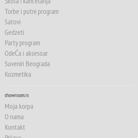
Škola i kancelarija
Torbe i putni program
Satovi
Gedzeti
Party program
OdeĆa i aksesoar
Suveniri Beograda
Kozmetika
showroom.rs
Moja korpa
O nama
Kontakt
Prijava