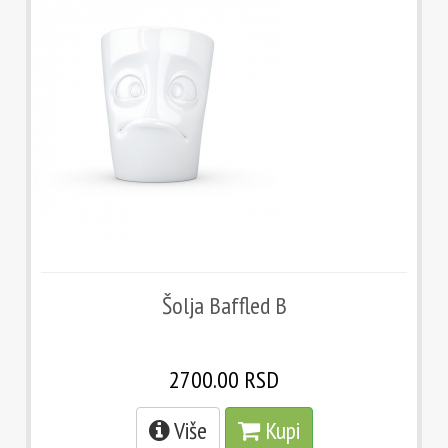
Šolja Baffled B
2700.00 RSD
Više
Kupi