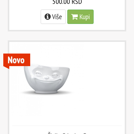
500.00 RSD
Više
Kupi
Novo