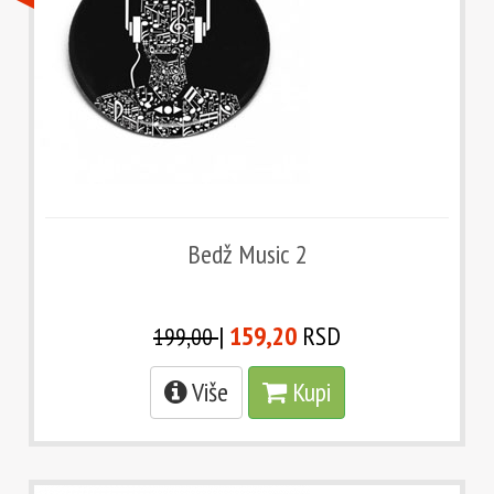
Bedž Music 2
|
159,20
RSD
199,00
Više
Kupi