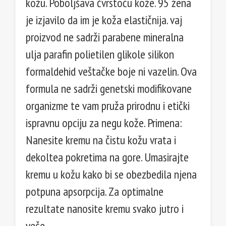
kožu. Poboljšava čvrstoću kože. 95 žena
je izjavilo da im je koža elastičnija. vaj
proizvod ne sadrži parabene mineralna
ulja parafin polietilen glikole silikon
formaldehid veštačke boje ni vazelin. Ova
formula ne sadrži genetski modifikovane
organizme te vam pruža prirodnu i etički
ispravnu opciju za negu kože. Primena:
Nanesite kremu na čistu kožu vrata i
dekoltea pokretima na gore. Umasirajte
kremu u kožu kako bi se obezbedila njena
potpuna apsorpcija. Za optimalne
rezultate nanosite kremu svako jutro i
veče.