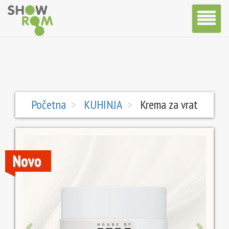
Toggle
Navigatio
Početna
KUHINJA
Krema za vrat
Prethodna
Sledeća
Novo