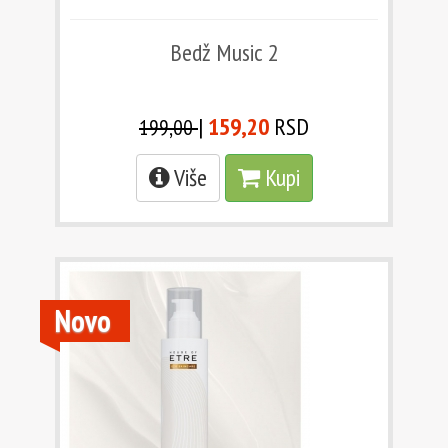
Bedž Music 2
|
159,20
RSD
199,00
Više
Kupi
Novo