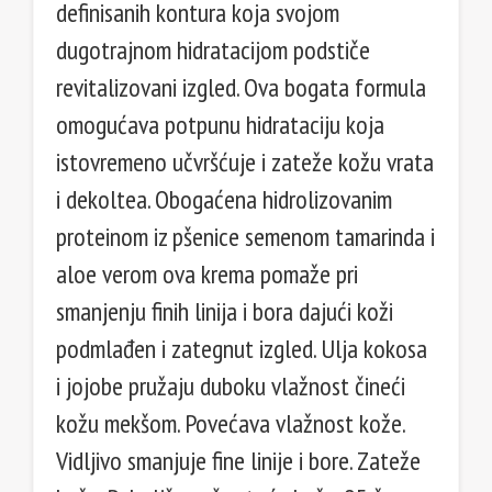
definisanih kontura koja svojom
dugotrajnom hidratacijom podstiče
revitalizovani izgled. Ova bogata formula
omogućava potpunu hidrataciju koja
istovremeno učvršćuje i zateže kožu vrata
i dekoltea. Obogaćena hidrolizovanim
proteinom iz pšenice semenom tamarinda i
aloe verom ova krema pomaže pri
smanjenju finih linija i bora dajući koži
podmlađen i zategnut izgled. Ulja kokosa
i jojobe pružaju duboku vlažnost čineći
kožu mekšom. Povećava vlažnost kože.
Vidljivo smanjuje fine linije i bore. Zateže