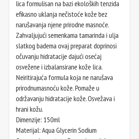
lica formulisan na bazi ekoloških tenzida
efikasno uklanja nečistoće kože bez
narušavanja njene prirodne masnoće.
Zahvaljujući semenkama tamarinda i ulja
slatkog badema ovaj preparat doprinosi
očuvanju hidratacije dajući osećaj
osvežene i izbalansirane kože lica.
Neiritirajuća formula koja ne narušava
prirodnumasnoću kože. Pomaže u
održavanju hidratacije kože. Osvežava i
hrani kožu.
Dimenzije: 150ml
Materijal: Aqua Glycerin Sodium