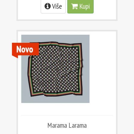
Više
Kupi
Novo
Marama Larama