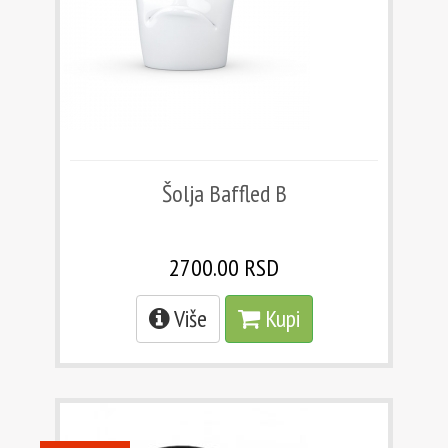
Šolja Baffled B
2700.00 RSD
Više
Kupi