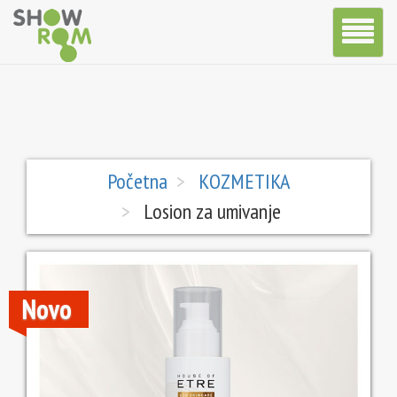
Toggle
Navigatio
Početna
KOZMETIKA
Losion za umivanje
Prethodna
Sledeća
Novo