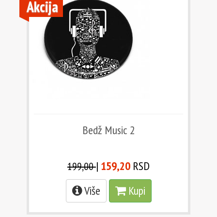
Akcija
Bedž Music 2
|
159,20
RSD
199,00
Više
Kupi