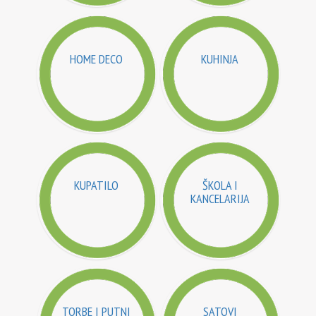
HOME DECO
KUHINJA
KUPATILO
ŠKOLA I
KANCELARIJA
TORBE I PUTNI
SATOVI