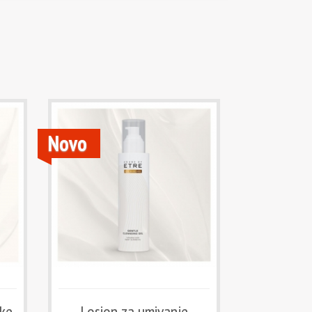
Novo
nke
Losion za umivanje