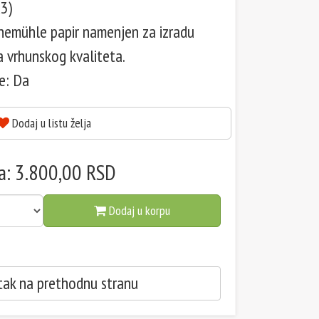
3)
nemühle papir namenjen za izradu
a vrhunskog kvaliteta.
e: Da
Dodaj u listu želja
a: 3.800,00 RSD
Dodaj u korpu
ak na prethodnu stranu