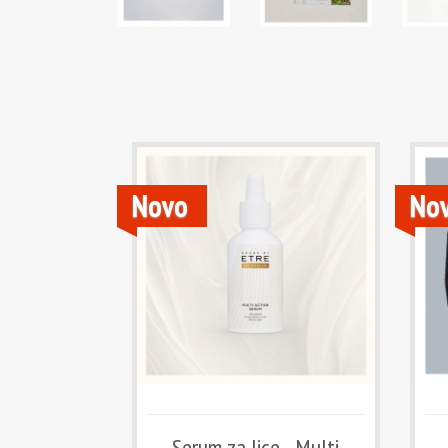
Novo
No
Serum za lice - Multi