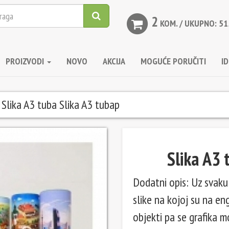
2
KOM. / UKUPNO: 51
PROIZVODI
NOVO
AKCIJA
MOGUĆE PORUČITI
I
Slika A3 tuba Slika A3 tubap
Sledeća
Slika A3 
Dodatni opis: Uz svaku 
slike na kojoj su na en
objekti pa se grafika mo