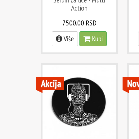
Action
7500.00 RSD
Više
Kupi
Akcija
No