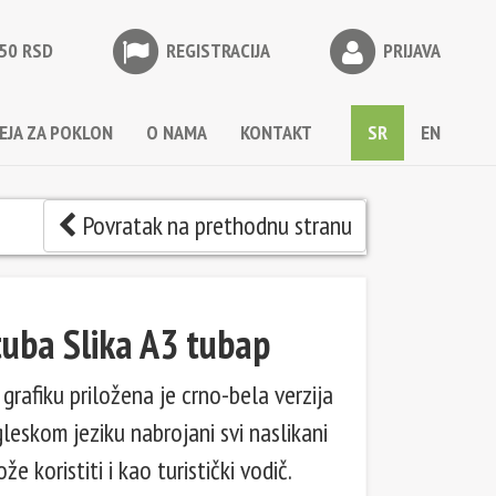
50 RSD
REGISTRACIJA
PRIJAVA
DEJA ZA POKLON
O NAMA
KONTAKT
SR
EN
Povratak na prethodnu stranu
tuba Slika A3 tubap
grafiku priložena je crno-bela verzija
gleskom jeziku nabrojani svi naslikani
že koristiti i kao turistički vodič.