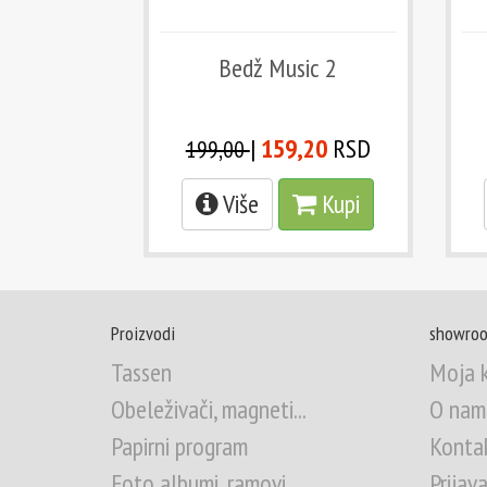
Bedž Music 2
|
159,20
RSD
199,00
Više
Kupi
Proizvodi
showroo
Tassen
Moja 
Obeleživači, magneti...
O nam
Papirni program
Konta
Foto albumi, ramovi
Prijav