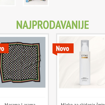
NAJPRODAVANIJE
vo
Novo
Marama Larama
Mleko za skidanje šmi