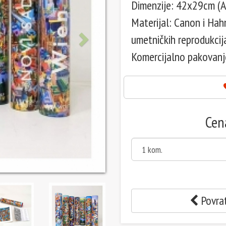
Dimenzije: 42x29cm (A
Materijal: Canon i Hah
umetničkih reprodukcij
Komercijalno pakovanj
Cen
Povrat