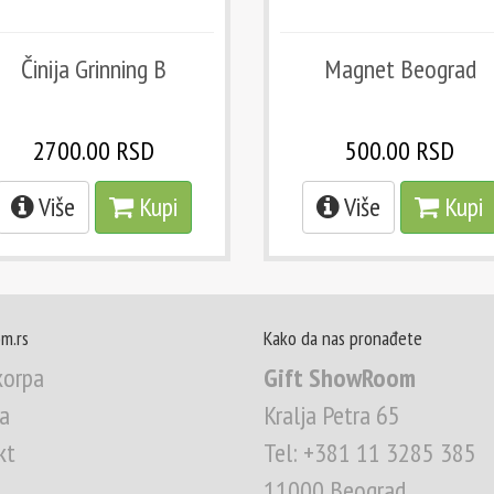
Činija Grinning B
Magnet Beograd
2700.00 RSD
500.00 RSD
Više
Kupi
Više
Kupi
m.rs
Kako da nas pronađete
korpa
Gift ShowRoom
a
Kralja Petra 65
kt
Tel: +381 11 3285 385
a
11000 Beograd